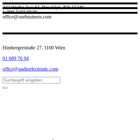
242 Wythe Ave #4, Brooklyn, NY 11249
1-090-1197-9528
office@ourbusiness.com
Himbergerstraße 27, 1100 Wien
01 689 76 94
office@audioelectronic.com