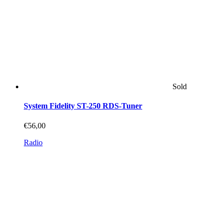
werden
Sold
System Fidelity ST-250 RDS-Tuner
€
56,00
Radio