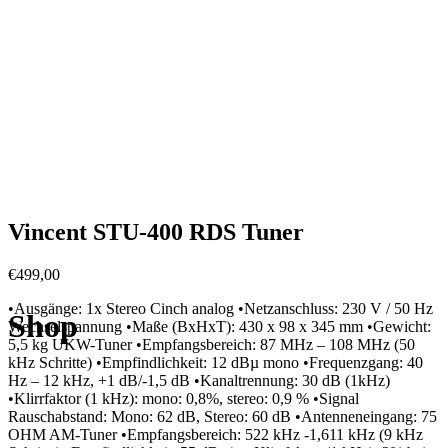
Vincent STU-400 RDS Tuner
€
499,00
•Ausgänge: 1x Stereo Cinch analog •Netzanschluss: 230 V / 50 Hz
Shop
Wechselspannung •Maße (BxHxT): 430 x 98 x 345 mm •Gewicht:
5,5 kg UKW-Tuner •Empfangsbereich: 87 MHz – 108 MHz (50
kHz Schritte) •Empfindlichkeit: 12 dBµ mono •Frequenzgang: 40
Hz – 12 kHz, +1 dB/-1,5 dB •Kanaltrennung: 30 dB (1kHz)
•Klirrfaktor (1 kHz): mono: 0,8%, stereo: 0,9 % •Signal
Rauschabstand: Mono: 62 dB, Stereo: 60 dB •Antenneneingang: 75
OHM AM-Tuner •Empfangsbereich: 522 kHz -1,611 kHz (9 kHz