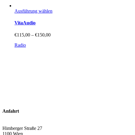
Dieses
Ausführung wählen
Produkt
weist
VitaAudio
mehrere
Varianten
Preisspanne:
€
115,00
–
€
150,00
auf.
€115,00
Die
Radio
bis
Optionen
€150,00
können
auf
der
Produktseite
gewählt
werden
Anfahrt
Himberger Straße 27
1100 Wien