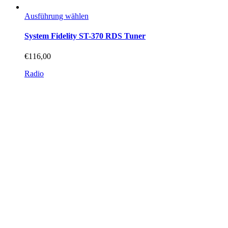
Dieses
Ausführung wählen
Produkt
weist
System Fidelity ST-370 RDS Tuner
mehrere
Varianten
€
116,00
auf.
Die
Radio
Optionen
können
auf
der
Produktseite
gewählt
werden