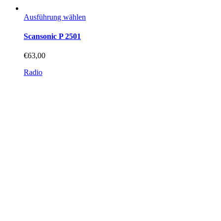
Dieses
Ausführung wählen
Produkt
weist
Scansonic P 2501
mehrere
Varianten
€
63,00
auf.
Die
Radio
Optionen
können
auf
der
Produktseite
gewählt
werden