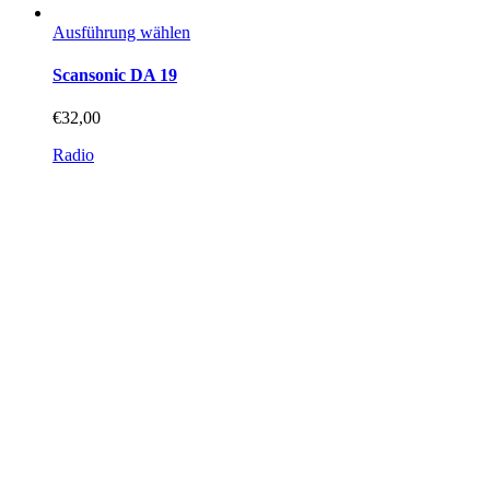
Dieses
Ausführung wählen
Produkt
weist
Scansonic DA 19
mehrere
Varianten
€
32,00
auf.
Die
Radio
Optionen
können
auf
der
Produktseite
gewählt
werden