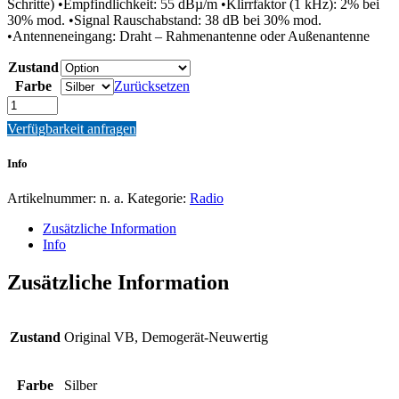
Schritte) •Empfindlichkeit: 55 dBµ/m •Klirrfaktor (1 kHz): 2% bei
30% mod. •Signal Rauschabstand: 38 dB bei 30% mod.
•Antenneneingang: Draht – Rahmenantenne oder Außenantenne
Zustand
Farbe
Zurücksetzen
Quantity
Verfügbarkeit anfragen
Info
Artikelnummer:
n. a.
Kategorie:
Radio
Zusätzliche Information
Info
Zusätzliche Information
Zustand
Original VB, Demogerät-Neuwertig
Farbe
Silber