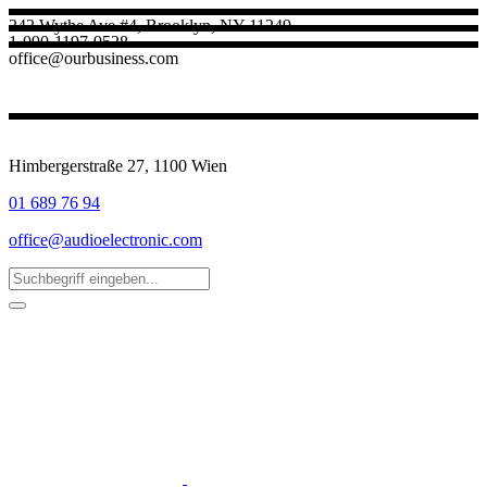
242 Wythe Ave #4, Brooklyn, NY 11249
1-090-1197-9528
office@ourbusiness.com
Himbergerstraße 27, 1100 Wien
01 689 76 94
office@audioelectronic.com