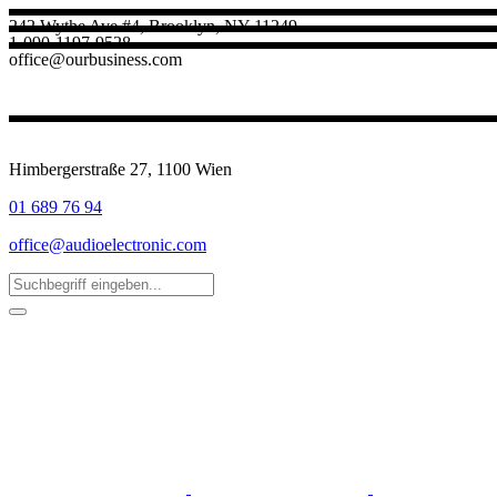
242 Wythe Ave #4, Brooklyn, NY 11249
1-090-1197-9528
office@ourbusiness.com
Himbergerstraße 27, 1100 Wien
01 689 76 94
office@audioelectronic.com