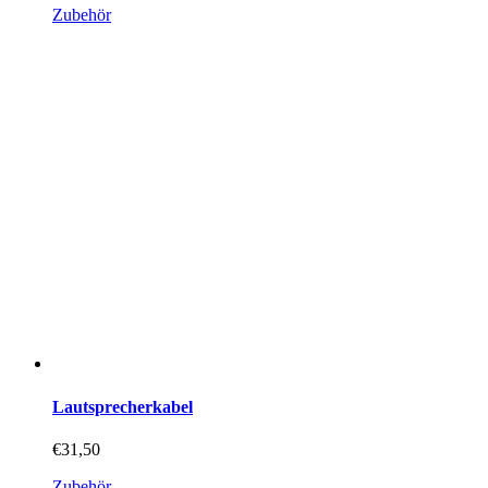
Die
Zubehör
Optionen
können
auf
der
Produktseite
gewählt
werden
Lautsprecherkabel
€
31,50
Zubehör