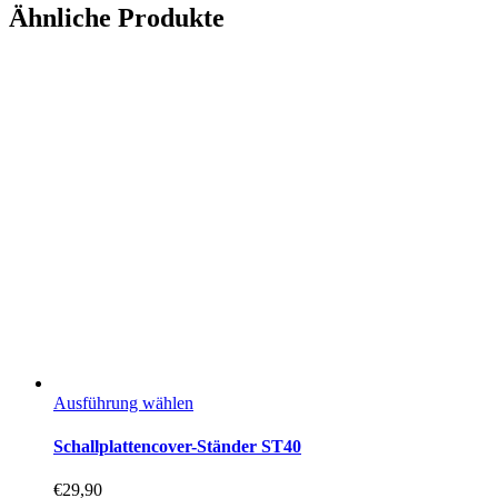
Ähnliche Produkte
Dieses
Ausführung wählen
Produkt
weist
Schallplattencover-Ständer ST40
mehrere
Varianten
€
29,90