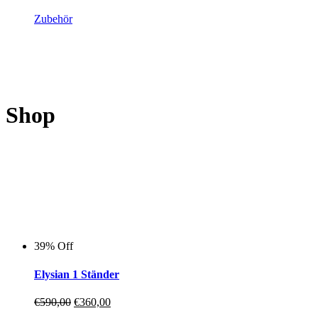
auf.
Die
Zubehör
Optionen
können
auf
der
Produktseite
gewählt
werden
Shop
39% Off
Elysian 1 Ständer
Ursprünglicher
Aktueller
€
590,00
€
360,00
Preis
Preis