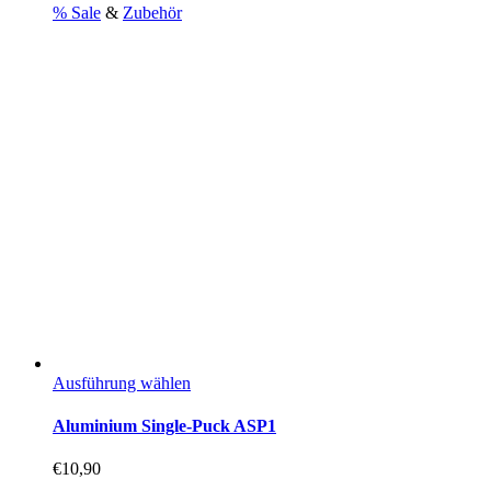
% Sale
&
Zubehör
war:
ist:
€590,00
€360,00.
Dieses
Ausführung wählen
Produkt
weist
Aluminium Single-Puck ASP1
mehrere
Varianten
€
10,90
auf.