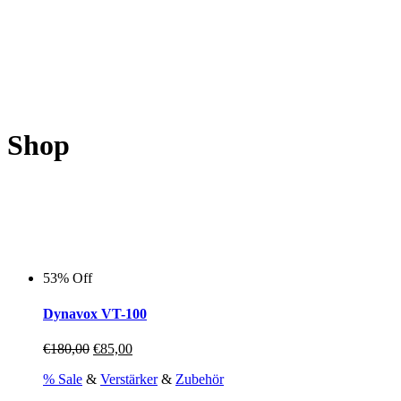
€199,00
€155,00.
Shop
53% Off
Dynavox VT-100
Ursprünglicher
Aktueller
€
180,00
€
85,00
Preis
Preis
% Sale
&
Verstärker
&
Zubehör
war:
ist:
€180,00
€85,00.