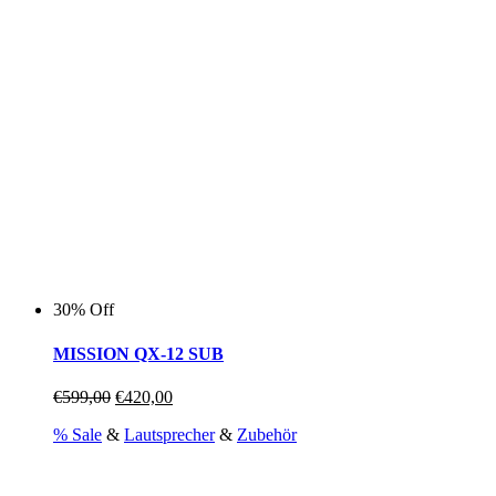
30% Off
MISSION QX-12 SUB
Ursprünglicher
Aktueller
€
599,00
€
420,00
Preis
Preis
% Sale
&
Lautsprecher
&
Zubehör
war:
ist:
€599,00
€420,00.