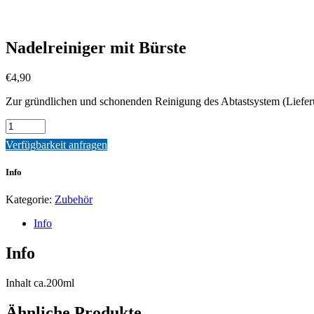
Nadelreiniger mit Bürste
€
4,90
Zur gründlichen und schonenden Reinigung des Abtastsystem (Liefer
Quantity
Verfügbarkeit anfragen
Info
Kategorie:
Zubehör
Info
Info
Inhalt ca.200ml
Ähnliche Produkte