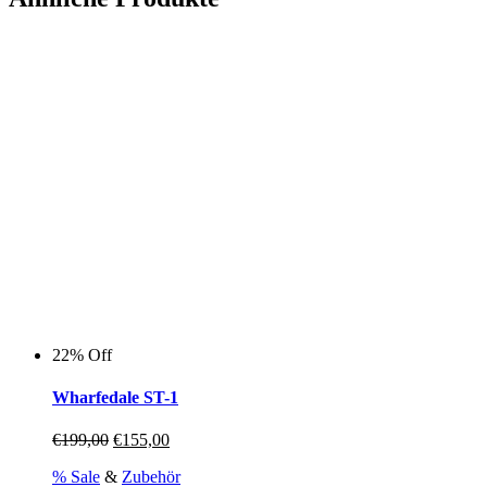
22% Off
Wharfedale ST-1
Ursprünglicher
Aktueller
€
199,00
€
155,00
Preis
Preis
% Sale
&
Zubehör
war:
ist: