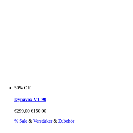
50% Off
Dynavox VT-90
Ursprünglicher
Aktueller
€
299,00
€
150,00
Preis
Preis
% Sale
&
Verstärker
&
Zubehör
war:
ist:
€299,00
€150,00.