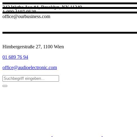
242 Wythe Ave #4, Brooklyn, NY 11249
1-090-1197-9528
office@ourbusiness.com
Himbergerstraße 27, 1100 Wien
01 689 76 94
office@audioelectronic.com