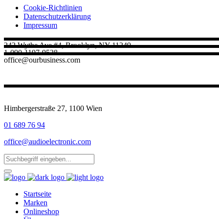
Cookie-Richtlinien
Datenschutz­erklärung
Impressum
242 Wythe Ave #4, Brooklyn, NY 11249
1-090-1197-9528
office@ourbusiness.com
Himbergerstraße 27, 1100 Wien
01 689 76 94
office@audioelectronic.com
Startseite
Marken
Onlineshop