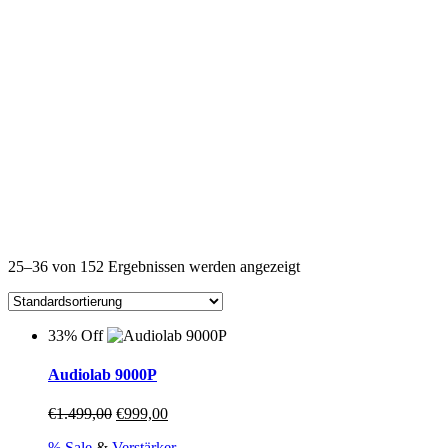
25–36 von 152 Ergebnissen werden angezeigt
33% Off
Audiolab 9000P
Ursprünglicher
Aktueller
€
1.499,00
€
999,00
Preis
Preis
% Sale
&
Verstärker