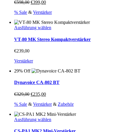
Ursprünglicher
Aktueller
€
598,00
€
399,00
Preis
Preis
% Sale
&
Verstärker
war:
ist:
€598,00
€399,00.
Dieses
Ausführung wählen
Produkt
weist
VT-80 MK Stereo Kompaktverstärker
mehrere
Varianten
€
239,00
auf.
Die
Verstärker
Optionen
können
29% Off
auf
der
Dynavoice CA-802 BT
Produktseite
gewählt
Ursprünglicher
Aktueller
€
329,00
€
235,00
werden
Preis
Preis
% Sale
&
Verstärker
&
Zubehör
war:
ist:
€329,00
€235,00.
Dieses
Ausführung wählen
Produkt
weist
CS-PA1 MK2 Mini-Verstärker