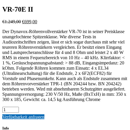
VR-70E II
Ursprünglicher
Aktueller
€
1.249,00
€
699,00
Preis
Preis
Der Dynavox-Röhrenvollverstärker VR-70 ist in seiner Preisklasse
war:
ist:
unangefochtene Spitzenklasse. Wie diverse Tests in
€1.249,00
€699,00.
Audiozeitschriften zeigen, lässt er sich sogar durchaus mit sehr viel
teureren Röhrenverstärkern vergleichen. Er besitzt einen Eingang
und Lautsprecheranschlüsse für 4 und 8 Ohm und leistet 2 x 40 W
RMS in einem Fequenzbereich von 10 Hz – 40 kHz. Klirrfaktor: <
1 %, Geräuschspannungsabstand: > 88 dB, Eingangsimpedanz: 20
kOhm. Folgende Röhren kommen zum Einsatz: 4 x EL34
(Ultralinearschaltung) für die Endstufe, 2 x 6F2(ECF82) für
Vorstufe und Phasenumkehr. Kann auch als Endstufe zusammen mit
dem Röhrenvorverstärker TPR-1 (BN 204244 bzw. BN 204242)
betrieben werden. Wird mit abnehmbarem Schutzgitter ausgeliefert.
Spannungsversorgung: 230 V/50 Hz, Maße (BxTxH) in mm: 350 x
300 x 185, Gewicht: ca. 14,5 kg Ausführung Chrome
Quantity
Verfügbarkeit anfragen
Info