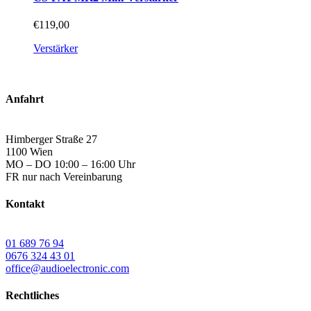
mehrere
Varianten
€
119,00
auf.
Die
Verstärker
Optionen
können
auf
der
Anfahrt
Produktseite
gewählt
werden
Himberger Straße 27
1100 Wien
MO – DO 10:00 – 16:00 Uhr
FR nur nach Vereinbarung
Kontakt
01 689 76 94
0676 324 43 01
office@audioelectronic.com
Rechtliches