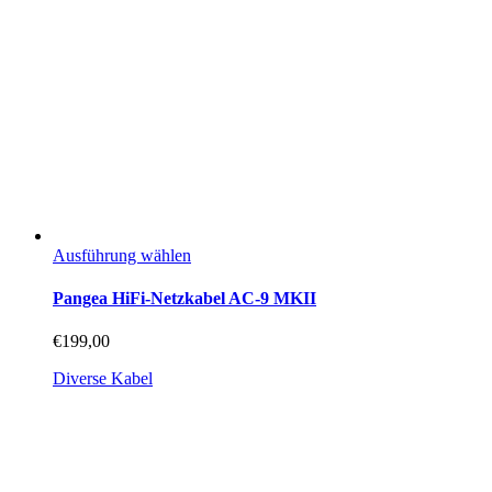
Dieses
Ausführung wählen
Produkt
weist
Pangea HiFi-Netzkabel AC-9 MKII
mehrere
Varianten
€
199,00
auf.
Die
Diverse Kabel
Optionen
können
auf
der
Produktseite
gewählt