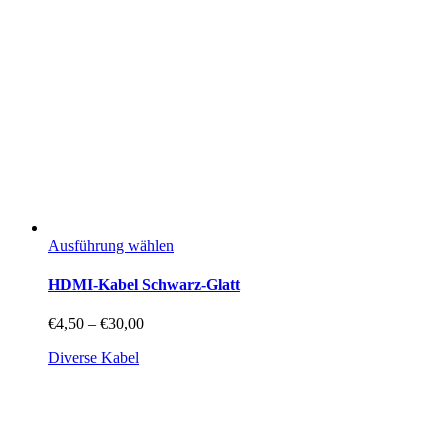
Dieses
Ausführung wählen
Produkt
weist
HDMI-Kabel Schwarz-Glatt
mehrere
Varianten
Preisspanne:
€
4,50
–
€
30,00
auf.
€4,50
Die
Diverse Kabel
bis
Optionen
€30,00
können
auf
der
Produktseite