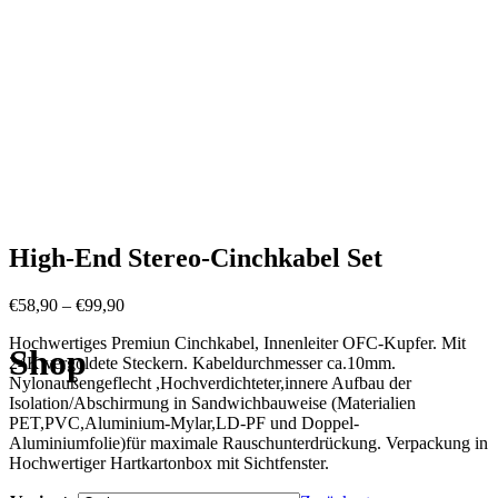
High-End Stereo-Cinchkabel Set
Preisspanne:
€
58,90
–
€
99,90
€58,90
Hochwertiges Premiun Cinchkabel, Innenleiter OFC-Kupfer. Mit
bis
Shop
24K vergoldete Steckern. Kabeldurchmesser ca.10mm.
€99,90
Nylonaußengeflecht ,Hochverdichteter,innere Aufbau der
Isolation/Abschirmung in Sandwichbauweise (Materialien
PET,PVC,Aluminium-Mylar,LD-PF und Doppel-
Aluminiumfolie)für maximale Rauschunterdrückung. Verpackung in
Hochwertiger Hartkartonbox mit Sichtfenster.