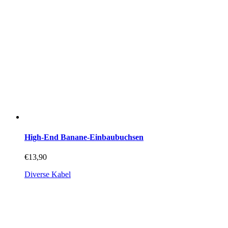
gewählt
werden
High-End Banane-Einbaubuchsen
€
13,90
Diverse Kabel