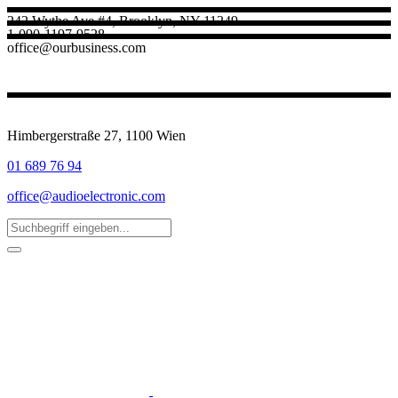
242 Wythe Ave #4, Brooklyn, NY 11249
1-090-1197-9528
office@ourbusiness.com
Himbergerstraße 27, 1100 Wien
01 689 76 94
office@audioelectronic.com