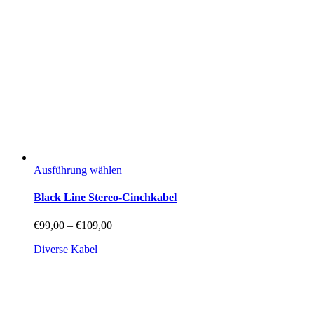
gewählt
werden
Dieses
Ausführung wählen
Produkt
weist
Black Line Stereo-Cinchkabel
mehrere
Varianten
Preisspanne:
€
99,00
–
€
109,00
auf.
€99,00
Die
Diverse Kabel
bis
Optionen
€109,00
können
auf
der
Produktseite