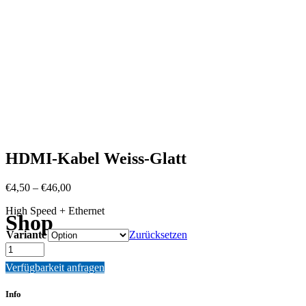
HDMI-Kabel Weiss-Glatt
Preisspanne:
€
4,50
–
€
46,00
€4,50
High Speed + Ethernet
bis
Shop
€46,00
Variante
Zurücksetzen
Quantity
Verfügbarkeit anfragen
Info