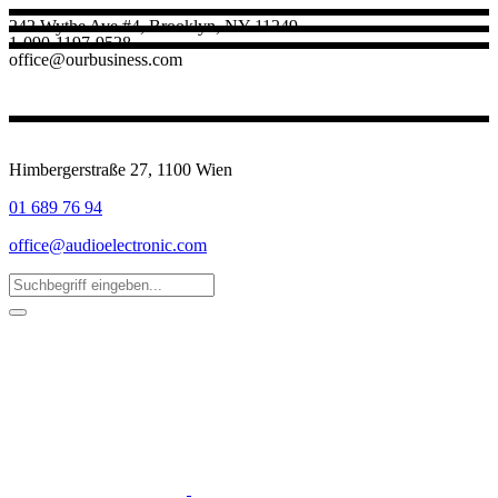
242 Wythe Ave #4, Brooklyn, NY 11249
1-090-1197-9528
office@ourbusiness.com
Himbergerstraße 27, 1100 Wien
01 689 76 94
office@audioelectronic.com