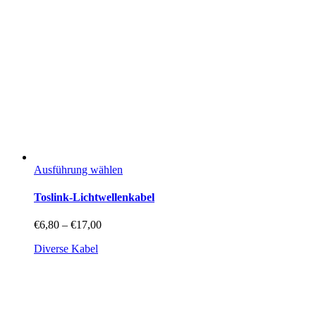
Dieses
Ausführung wählen
Produkt
weist
Toslink-Lichtwellenkabel
mehrere
Varianten
Preisspanne:
€
6,80
–
€
17,00
auf.
€6,80
Die
Diverse Kabel
bis
Optionen
€17,00
können
auf
der
Produktseite