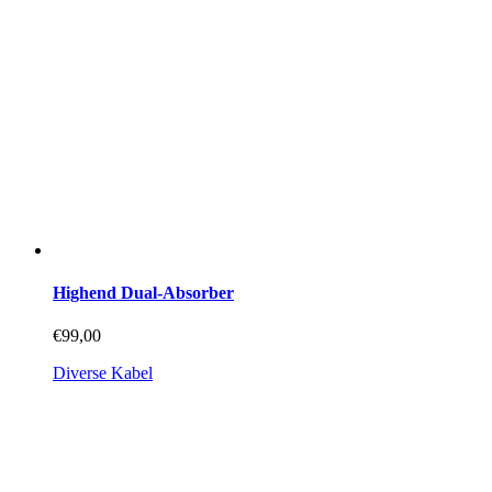
gewählt
werden
Highend Dual-Absorber
€
99,00
Diverse Kabel