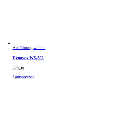
Dieses
Ausführung wählen
Produkt
weist
Dynavox WS-502
mehrere
Varianten
€
74,90
auf.
Die
Lautsprecher
Optionen
können
auf
der
Produktseite
gewählt
werden