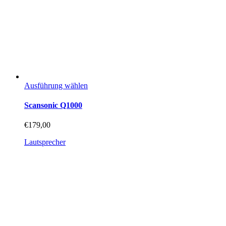
Dieses
Ausführung wählen
Produkt
weist
Scansonic Q1000
mehrere
Varianten
€
179,00
auf.
Die
Lautsprecher
Optionen
können
auf
der
Produktseite
gewählt
werden