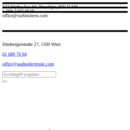
242 Wythe Ave #4, Brooklyn, NY 11249
1-090-1197-9528
office@ourbusiness.com
Himbergerstraße 27, 1100 Wien
01 689 76 94
office@audioelectronic.com