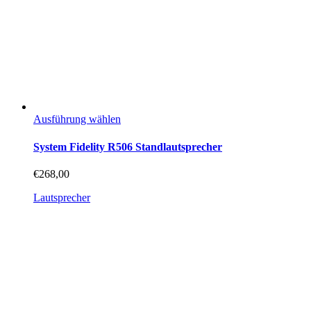
Dieses
Ausführung wählen
Produkt
weist
System Fidelity R506 Standlautsprecher
mehrere
Varianten
€
268,00
auf.
Die
Lautsprecher
Optionen
können
auf
der
Produktseite
gewählt
werden