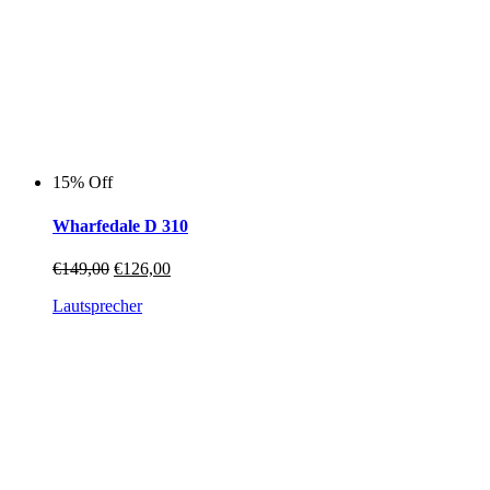
15% Off
Wharfedale D 310
Ursprünglicher
Aktueller
€
149,00
€
126,00
Preis
Preis
Lautsprecher
war:
ist:
€149,00
€126,00.