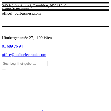
242 Wythe Ave #4, Brooklyn, NY 11249
1-090-1197-9528
office@ourbusiness.com
Himbergerstraße 27, 1100 Wien
01 689 76 94
office@audioelectronic.com