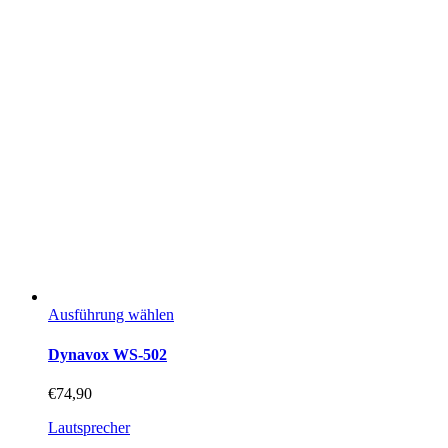
Dieses
Ausführung wählen
Produkt
weist
Dynavox WS-502
mehrere
Varianten
€
74,90
auf.
Die
Lautsprecher
Optionen