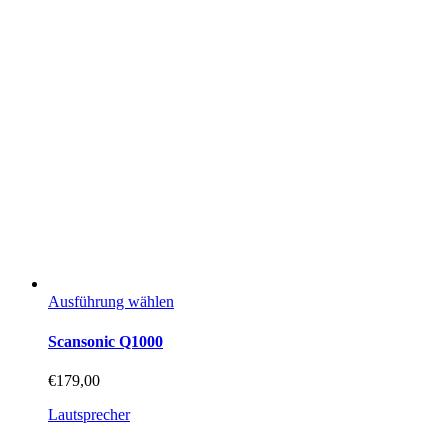
Dieses
Ausführung wählen
Produkt
weist
Scansonic Q1000
mehrere
Varianten
€
179,00
auf.
Die
Lautsprecher
Optionen
können