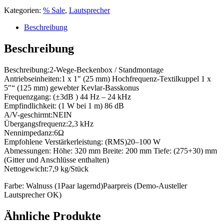
Kategorien:
% Sale
,
Lautsprecher
Beschreibung
Beschreibung
Beschreibung:2-Wege-Beckenbox / Standmontage
Antriebseinheiten:1 x 1″ (25 mm) Hochfrequenz-Textilkuppel 1 x
5″“ (125 mm) gewebter Kevlar-Basskonus
Frequenzgang: (±3dB ) 44 Hz – 24 kHz
Empfindlichkeit: (1 W bei 1 m) 86 dB
A/V-geschirmt:NEIN
Übergangsfrequenz:2,3 kHz
Nennimpedanz:6Ω
Empfohlene Verstärkerleistung: (RMS)20–100 W
Abmessungen: Höhe: 320 mm Breite: 200 mm Tiefe: (275+30) mm
(Gitter und Anschlüsse enthalten)
Nettogewicht:7,9 kg/Stück
Farbe: Walnuss (1Paar lagernd)Paarpreis (Demo-Austeller
Lautsprecher OK)
Ähnliche Produkte