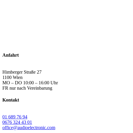
auf
der
Produktseite
gewählt
werden
Anfahrt
Himberger Straße 27
1100 Wien
MO – DO 10:00 – 16:00 Uhr
FR nur nach Vereinbarung
Kontakt
01 689 76 94
0676 324 43 01
office@audioelectronic.com