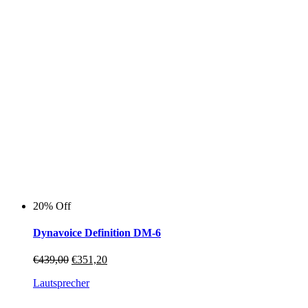
können
auf
der
Produktseite
gewählt
werden
20% Off
Dynavoice Definition DM-6
Ursprünglicher
Aktueller
€
439,00
€
351,20
Preis
Preis
Lautsprecher
war:
ist:
€439,00
€351,20.