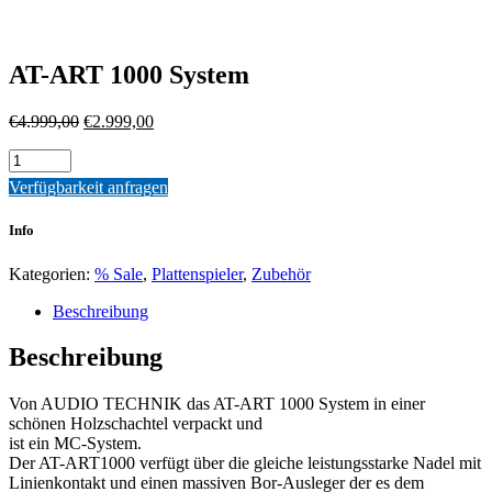
AT-ART 1000 System
Ursprünglicher
Aktueller
€
4.999,00
€
2.999,00
Preis
Preis
Quantity
war:
ist:
€4.999,00
€2.999,00.
Verfügbarkeit anfragen
Info
Kategorien:
% Sale
,
Plattenspieler
,
Zubehör
Beschreibung
Beschreibung
Von AUDIO TECHNIK das AT-ART 1000 System in einer
schönen Holzschachtel verpackt und
ist ein MC-System.
Der AT-ART1000 verfügt über die gleiche leistungsstarke Nadel mit
Linienkontakt und einen massiven Bor-Ausleger der es dem