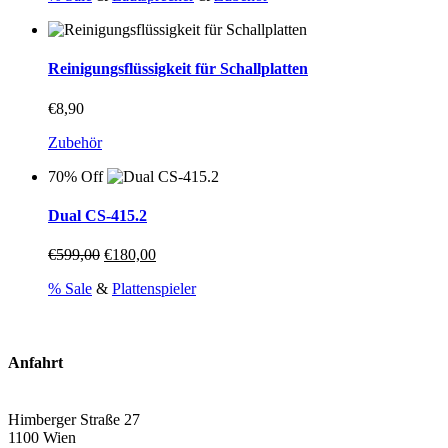
€599,00
€420,00.
Reinigungsflüssigkeit für Schallplatten
€
8,90
Zubehör
70% Off
Dual CS-415.2
Ursprünglicher
Aktueller
€
599,00
€
180,00
Preis
Preis
% Sale
&
Plattenspieler
war:
ist:
€599,00
€180,00.
Anfahrt
Himberger Straße 27
1100 Wien