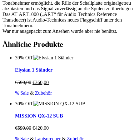
Tonabnehmer ermöglicht, die Rille der Schallplatte originalgetreu
abzutasten und das Signal zuverlässig an die Spulen zu übertragen.
Das AT-ART1000 („ART“ für Audio-Technica Reference
Transducer) ist Audio-Technicas neues Flaggschiff unter den
Tonabnehmern.
War nur ausgepackt zum Ansehen wurde aber nie benützt.
Ähnliche Produkte
39% Off
Elysian 1 Ständer
Ursprünglicher
Aktueller
€
590,00
€
360,00
Preis
Preis
% Sale
&
Zubehör
war:
ist:
€590,00
€360,00.
30% Off
MISSION QX-12 SUB
Ursprünglicher
Aktueller
€
599,00
€
420,00
Preis
Preis
% Sale
&
Lautsprecher
&
Zubehör
war:
ist: