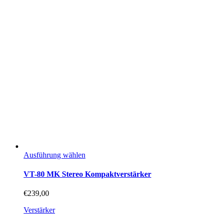
Dieses
Ausführung wählen
Produkt
weist
VT-80 MK Stereo Kompaktverstärker
mehrere
Varianten
€
239,00
auf.
Die
Verstärker
Optionen