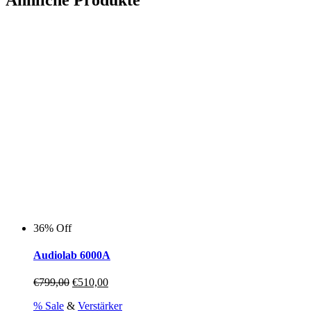
36% Off
Audiolab 6000A
Ursprünglicher
Aktueller
€
799,00
€
510,00
Preis
Preis
% Sale
&
Verstärker
war:
ist: