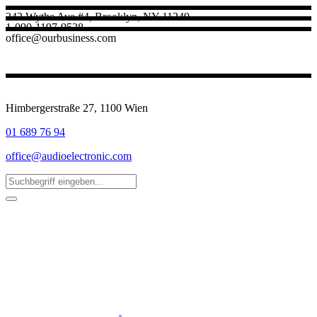
242 Wythe Ave #4, Brooklyn, NY 11249
1-090-1197-9528
office@ourbusiness.com
Himbergerstraße 27, 1100 Wien
01 689 76 94
office@audioelectronic.com