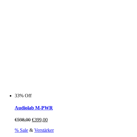
€799,00
€510,00.
33% Off
Audiolab M-PWR
Ursprünglicher
Aktueller
€
598,00
€
399,00
Preis
Preis
% Sale
&
Verstärker
war:
ist:
€598,00
€399,00.