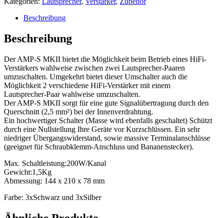
Kategorien:
Lautsprecher
,
Verstärker
,
Zubehör
Beschreibung
Beschreibung
Der AMP-S MKII bietet die Möglichkeit beim Betrieb eines HiFi-
Verstärkers wahlweise zwischen zwei Lautsprecher-Paaren
umzuschalten. Umgekehrt bietet dieser Umschalter auch die
Möglichkeit 2 verschiedene HiFi-Verstärker mit einem
Lautsprecher-Paar wahlweise umzuschalten.
Der AMP-S MKII sorgt für eine gute Signalübertragung durch den
Querschnitt (2,5 mm²) bei der Innenverdrahtung.
Ein hochwertiger Schalter (Masse wird ebenfalls geschaltet) Schützt
durch eine Nullstellung Ihre Geräte vor Kurzschlüssen. Ein sehr
niedriger Übergangswiderstand, sowie massive Terminalanschlüsse
(geeignet für Schraubklemm-Anschluss und Bananenstecker).
Max. Schaltleistung:200W/Kanal
Gewicht:1,5Kg
Abmessung: 144 x 210 x 78 mm
Farbe: 3xSchwarz und 3xSilber
Ähnliche Produkte