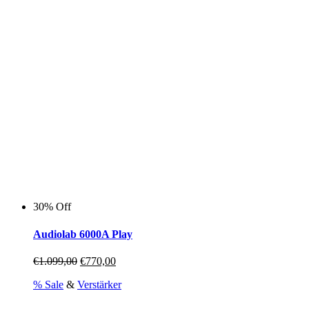
können
auf
der
Produktseite
gewählt
werden
30% Off
Audiolab 6000A Play
Ursprünglicher
Aktueller
€
1.099,00
€
770,00
Preis
Preis
% Sale
&
Verstärker
war:
ist:
€1.099,00
€770,00.