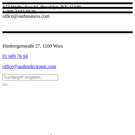
242 Wythe Ave #4, Brooklyn, NY 11249
1-090-1197-9528
office@ourbusiness.com
Himbergerstraße 27, 1100 Wien
01 689 76 94
office@audioelectronic.com