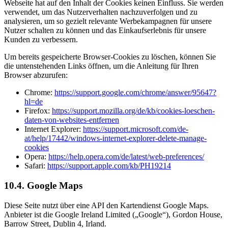
Webseite hat auf den Inhalt der Cookies keinen Einfluss. Sie werden
verwendet, um das Nutzerverhalten nachzuverfolgen und zu
analysieren, um so gezielt relevante Werbekampagnen für unsere
Nutzer schalten zu können und das Einkaufserlebnis für unsere
Kunden zu verbessern.
Um bereits gespeicherte Browser-Cookies zu löschen, können Sie
die untenstehenden Links öffnen, um die Anleitung für Ihren
Browser abzurufen:
Chrome:
https://support.google.com/chrome/answer/95647?
hl=de
Firefox:
https://support.mozilla.org/de/kb/cookies-loeschen-
daten-von-websites-entfernen
Internet Explorer:
https://support.microsoft.com/de-
at/help/17442/windows-internet-explorer-delete-manage-
cookies
Opera:
https://help.opera.com/de/latest/web-preferences/
Safari:
https://support.apple.com/kb/PH19214
10.4. Google Maps
Diese Seite nutzt über eine API den Kartendienst Google Maps.
Anbieter ist die Google Ireland Limited („Google“), Gordon House,
Barrow Street, Dublin 4, Irland.